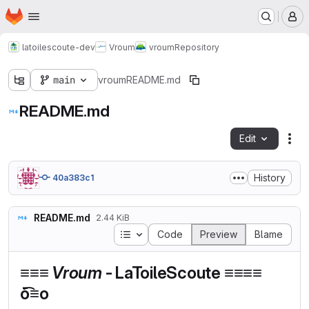
Homepage
Skip to main content
M
latoilescoute-dev
Vroum
vroum
Repository
main
vroum
README.md
README.md
Edit
Fil
History
40a383c1
README.md
2.44 KiB
Table of contents
Code
Preview
Blame
≡≡≡
Vroum
- LaToileScoute ≡≡≡≡
ō͡≡o