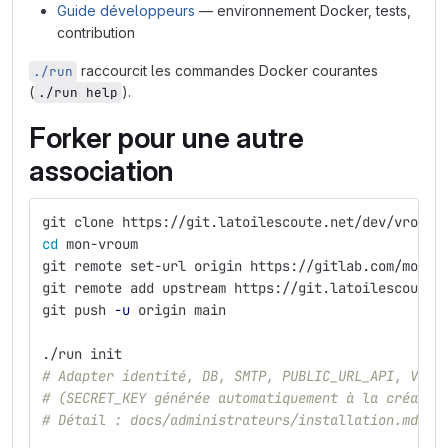
Guide développeurs
— environnement Docker, tests,
contribution
raccourcit les commandes Docker courantes
./run
(
).
./run help
Forker pour une autre
association
git clone https://git.latoilescoute.net/dev/vroum/
cd 
mon-vroum
git remote set-url origin https://gitlab.com/mon-u
git remote add upstream https://git.latoilescoute.
git push 
-u
 origin main
./run init
# Adapter identité, DB, SMTP, PUBLIC_URL_API, VROU
# (SECRET_KEY générée automatiquement à la créatio
# Détail : docs/administrateurs/installation.md